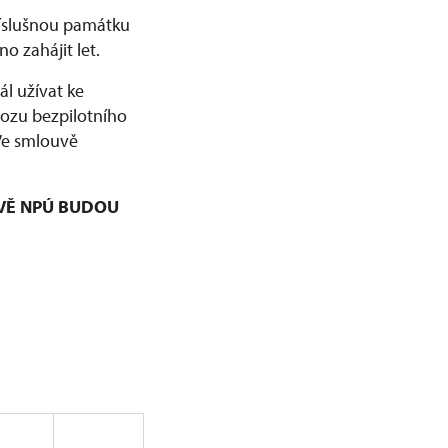
příslušnou památku
o zahájit let.
l užívat ke
vozu bezpilotního
 Ve smlouvě
VĚ NPÚ BUDOU