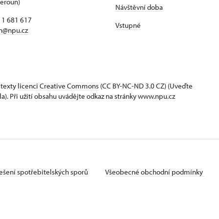
Beroun)
Návštěvní doba
 rodinu, cestování, knihy a dobré jídlo. Hraje divadlo, účinkuj
11 681 617
ilmových rolích.
Vstupné
jn@npu.cz
 texty
licenci Creative Commons
(CC BY-NC-ND 3.0 CZ) (Uveďte
la). Při užití obsahu uvádějte odkaz na stránky www.npu.cz
ešení spotřebitelských sporů
Všeobecné obchodní podmínky