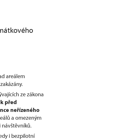
amátkového
nad areálem
zakázány.
ývajících ze zákona
ek před
nce neřízeného
 areálů a omezeným
 návštěvníků.
dy i bezpilotní