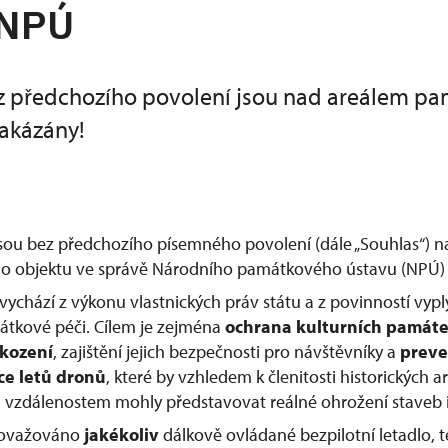
 NPÚ
z předchozího povolení jsou nad areálem p
akázány!
jsou bez předchozího písemného povolení (dále „Souhlas“) 
 objektu ve správě Národního památkového ústavu (NPÚ) 
vychází z výkonu vlastnických práv státu a z povinností vypl
átkové péči. Cílem je zejména
ochrana kulturních památ
škození
, zajištění jejich bezpečnosti pro návštěvníky a
preve
ce letů dronů
, které by vzhledem k členitosti historických
vzdálenostem mohly představovat reálné ohrožení staveb i
považováno
jakékoliv
dálkově ovládané bezpilotní letadlo, te