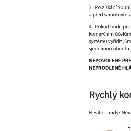
3. Po získání Souh
a před samotným za
4. Pokud bude prov
komerčním účelům, 
systému vyřídit „S
sjednanou úhradu j
NEPOVOLENÉ PŘE
NEPRODLENĚ HLÁŠ
Rychlý ko
Nevíte si rady? Ne
I