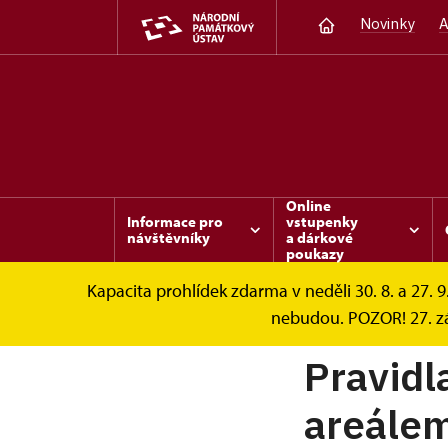
Novinky
A
Online
Informace pro
vstupenky
návštěvníky
a dárkové
poukazy
Kapacita prohlídek zdarma v neděli 30. 8. a 27. 9
Karlštejn
Informace pro návštěvníky
D
nebudou. POZOR! 27. zá
Pravidl
areále