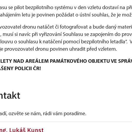
lasu se pilot bezpilotního systému v den vzletu dostaví na 
hájením letu je povinen požádat o ústní souhlas, že je možn
ozovatel dronu natáčet či fotografovat a bude daný materiá
musí si navíc při vyřizování Souhlasu se zapojením do pro
mlouvu o souhlasu k natáčení pomocí bezpilotního letadla“.
e provozovatel dronu povinen uhradit před vzletem.
LETY NAD AREÁLEM PAMÁTKOVÉHO OBJEKTU VE SPRÁ
ENY POLICII ČR!
ntakt
vadí, ozvěte se nám, rádi vám poradíme.
ng. Lukáš Kunst