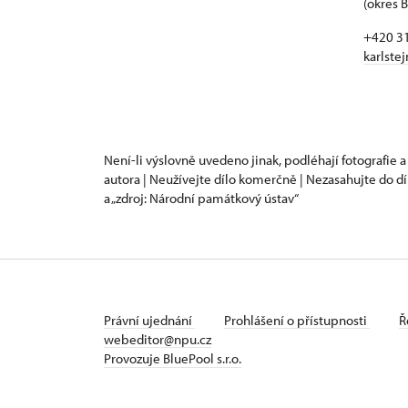
(okres 
miluje svoji
+420 3
epizodních f
karlste
Není-li výslovně uvedeno jinak, podléhají fotografie a
autora | Neužívejte dílo komerčně | Nezasahujte do dí
a „zdroj: Národní památkový ústav“
Právní ujednání
Prohlášení o přístupnosti
Ř
webeditor@npu.cz
Provozuje BluePool s.r.o.