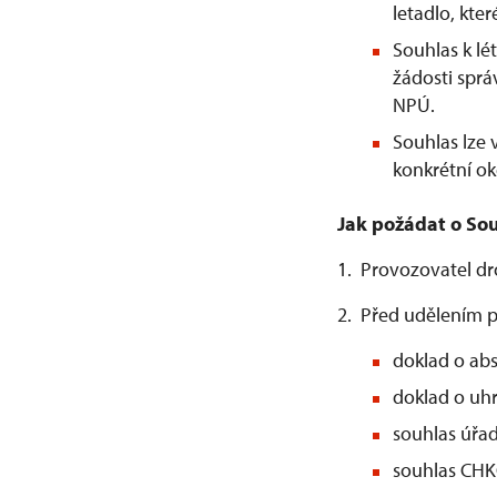
letadlo, kter
Souhlas k l
žádosti spr
NPÚ.
Souhlas lze
konkrétní ok
Jak požádat o Sou
1. Provozovatel d
2. Před udělením p
doklad o abs
doklad o uhr
souhlas úřad
souhlas CH