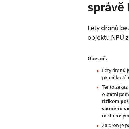
správě
Lety dronů be
objektu NPÚ z
Obecně:
Lety dronů 
památkového
Tento zákaz 
o státní pam
rizikem po
souběhu ví
odstupovým 
Za dron je 