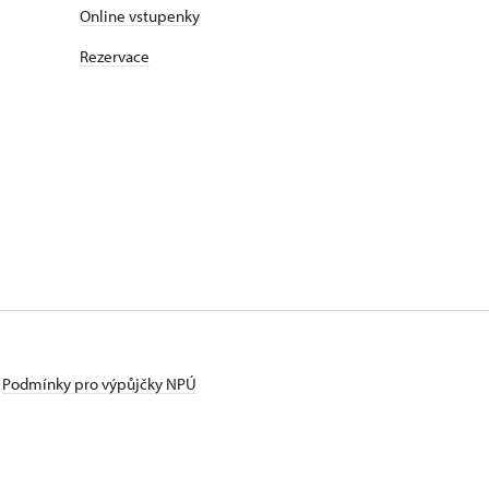
Online vstupenky
e v muzikálu či
Rezervace
Podmínky pro výpůjčky NPÚ