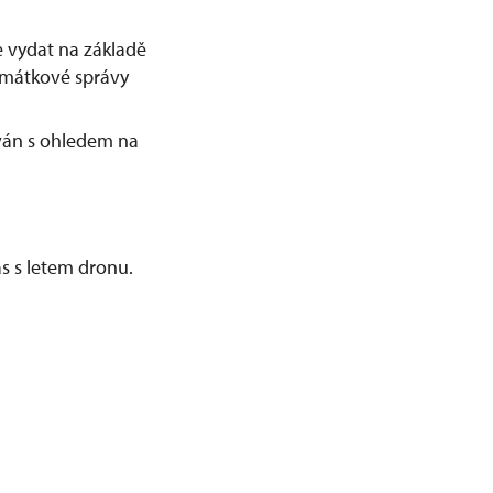
 vydat na základě
amátkové správy
ván s ohledem na
s s letem dronu.