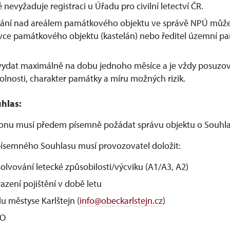
é nevyžaduje registraci u Úřadu pro civilní letectví ČR.
étání nad areálem památkového objektu ve správě NPÚ může
ávce památkového objektu (kastelán) nebo ředitel územní p
 vydat maximálně na dobu jednoho měsíce a je vždy posuzo
olnosti, charakter památky a míru možných rizik.
hlas:
ronu musí předem písemně požádat správu objektu o Souhla
ísemného Souhlasu musí provozovatel doložit:
olvování letecké způsobilosti/výcviku (A1/A3, A2)
azení pojištění v době letu
u městyse Karlštejn (
info@obeckarlstejn.cz
)
KO