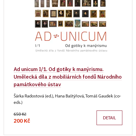
Ad unicum I/1. Od gotiky k manýrismu.
Umělecká díla z mobiliárních fondů Národního
památkového ústav
Šárka Radostová (ed.), Hana Baštýřová, Tomáš Gaudek (co-
eds.)
650 Kč
DETAIL
200 Kč