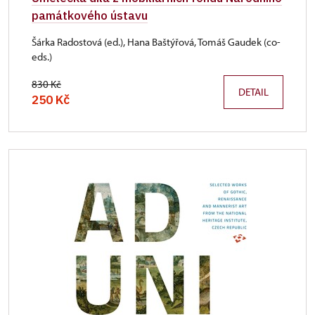
památkového ústavu
Šárka Radostová (ed.), Hana Baštýřová, Tomáš Gaudek (co-
eds.)
830 Kč
DETAIL
250 Kč