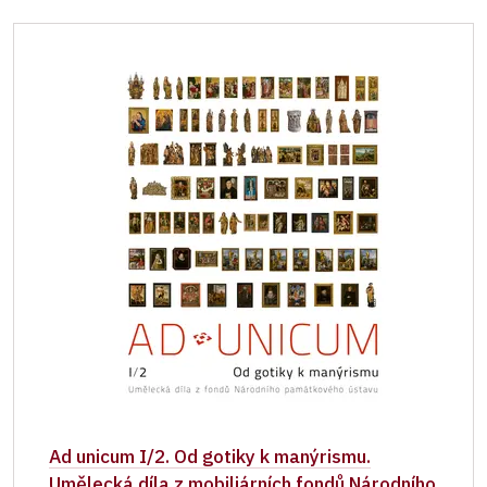
Ad unicum I/2. Od gotiky k manýrismu.
Umělecká díla z mobiliárních fondů Národního