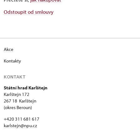
Odstoupit od smlouvy
Akce
Kontakty
KONTAKT
Státní hrad Karlštejn
Karlštejn 172
267 18 Karlštejn
(okres Beroun)
+420 311 681 617
karlstejn@npu.cz