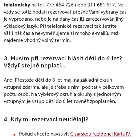
telefonicky
na tel. 777 464 726 nebo 311 681 617. Ne
vždy se totiž podaří rezervovat přesně Vámi vybraný čas
–
je vyprodáno, nebo je na daný čas již zarezervován jiný
výkladový jazyk. Při telefonické rezervaci tak šetříte
Váš i náš čas a nevyměňujeme si mnoho e-mailů, než
najdeme vhodný volný termín.
3. Musím při rezervaci hlásit děti do 6 let?
Vždyť stejně neplatí...
Ano. Přestože děti do 6 let mají na základní okruh
vstupné zdarma, ale je třeba s nimi počítat v celkovém
počtu osob. Na výběrový okruh a okruhy s jednotným
vstupným je vstup děti do 6 let rovněž zpoplatněn.
4. Kdy mi rezervaci neudělají?
Pokud chcete navštívit
Císařskou rezidenci Karla IV.