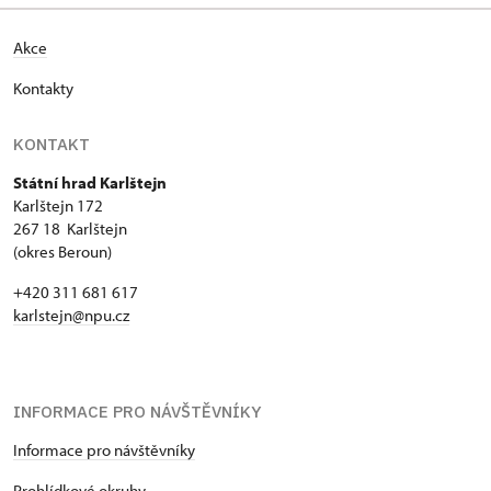
Akce
Kontakty
KONTAKT
Státní hrad Karlštejn
Karlštejn 172
267 18 Karlštejn
(okres Beroun)
+420 311 681 617
karlstejn@npu.cz
INFORMACE PRO NÁVŠTĚVNÍKY
Informace pro návštěvníky
Prohlídkové okruhy