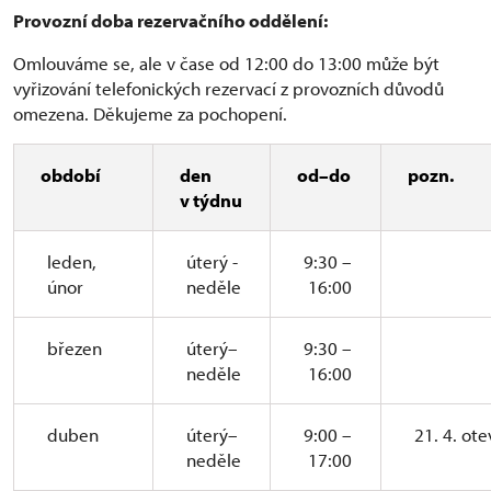
Provozní doba rezervačního oddělení:
Omlouváme se, ale v čase od 12:00 do 13:00 může být
vyřizování telefonických rezervací z provozních důvodů
omezena. Děkujeme za pochopení.
období
den
od–do
pozn.
v týdnu
leden,
úterý -
9:30 –
únor
neděle
16:00
březen
úterý–
9:30 –
neděle
16:00
duben
úterý–
9:00 –
21. 4. ot
neděle
17:00