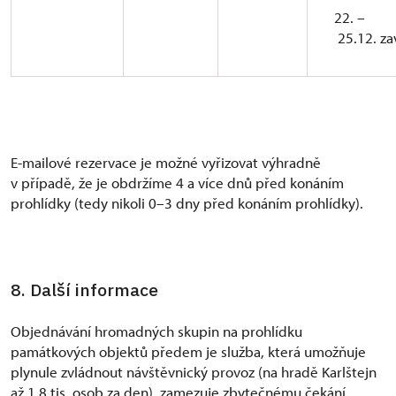
22. –
25.12. za
E-mailové rezervace je možné vyřizovat výhradně
v případě, že je obdržíme 4 a více dnů před konáním
prohlídky (tedy nikoli 0–3 dny před konáním prohlídky).
8. Další informace
Objednávání hromadných skupin na prohlídku
památkových objektů předem je služba, která umožňuje
plynule zvládnout návštěvnický provoz (na hradě Karlštejn
až 1,8 tis. osob za den), zamezuje zbytečnému čekání