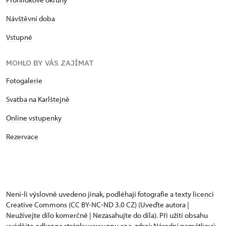
Návštěvní doba
Vstupné
MOHLO BY VÁS ZAJÍMAT
Fotogalerie
Svatba na Karlštejně
Online vstupenky
Rezervace
Není-li výslovně uvedeno jinak, podléhají fotografie a texty
licenci
Creative Commons
(CC BY-NC-ND 3.0 CZ) (Uveďte autora |
Neužívejte dílo komerčně | Nezasahujte do díla). Při užití obsahu
uvádějte odkaz na stránky www.npu.cz a „zdroj: Národní památkový