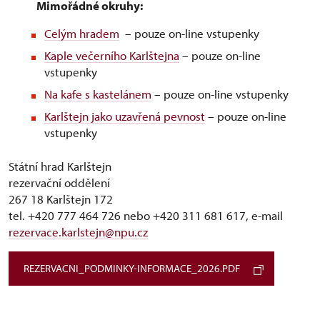
Mimořádné okruhy:
Celým hradem
– pouze on-line vstupenky
Kaple večerního Karlštejna
– pouze on-line
vstupenky
Na kafe s kastelánem
– pouze on-line vstupenky
Karlštejn jako uzavřená pevnost
– pouze on-line
vstupenky
Státní hrad Karlštejn
rezervační oddělení
267 18 Karlštejn 172
tel. +420 777 464 726 nebo +420 311 681 617, e-mail
rezervace.karlstejn@npu.cz
REZERVACNI_PODMINKY-INFORMACE_2026.PDF