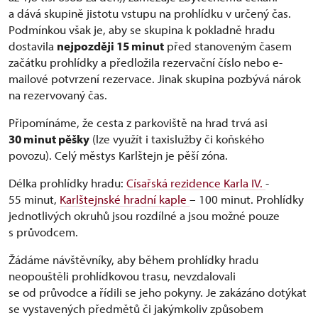
a dává skupině jistotu vstupu na prohlídku v určený čas.
Podmínkou však je, aby se skupina k pokladně hradu
dostavila
nejpozději 15 minut
před stanoveným časem
začátku prohlídky a předložila rezervační číslo nebo e-
mailové potvrzení rezervace. Jinak skupina pozbývá nárok
na rezervovaný čas.
Připomínáme, že cesta z parkoviště na hrad trvá asi
30 minut pěšky
(lze využít i taxislužby či koňského
povozu). Celý městys Karlštejn je pěší zóna.
Délka prohlídky hradu:
Císařská rezidence Karla IV.
-
55 minut,
Karlštejnské hradní kaple
– 100 minut. Prohlídky
jednotlivých okruhů jsou rozdílné a jsou možné pouze
s průvodcem.
Žádáme návštěvníky, aby během prohlídky hradu
neopouštěli prohlídkovou trasu, nevzdalovali
se od průvodce a řídili se jeho pokyny. Je zakázáno dotýkat
se vystavených předmětů či jakýmkoliv způsobem