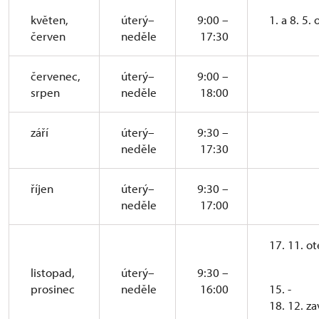
květen,
úterý–
9:00 –
1. a 8. 5.
červen
neděle
17:30
červenec,
úterý–
9:00 –
srpen
neděle
18:00
září
úterý–
9:30 –
neděle
17:30
říjen
úterý–
9:30 –
neděle
17:00
17. 11. o
listopad,
úterý–
9:30 –
prosinec
neděle
16:00
15. -
18. 12. z