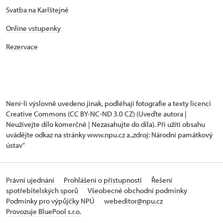
Svatba na Karlštejně
Online vstupenky
Rezervace
Není-li výslovně uvedeno jinak, podléhají fotografie a texty
licenci
Creative Commons
(CC BY-NC-ND 3.0 CZ) (Uveďte autora |
Neužívejte dílo komerčně | Nezasahujte do díla). Při užití obsahu
uvádějte odkaz na stránky www.npu.cz a „zdroj: Národní památkový
ústav“
Právní ujednání
Prohlášení o přístupnosti
Řešení
spotřebitelských sporů
Všeobecné obchodní podmínky
Podmínky pro výpůjčky NPÚ
webeditor@npu.cz
Provozuje BluePool s.r.o.