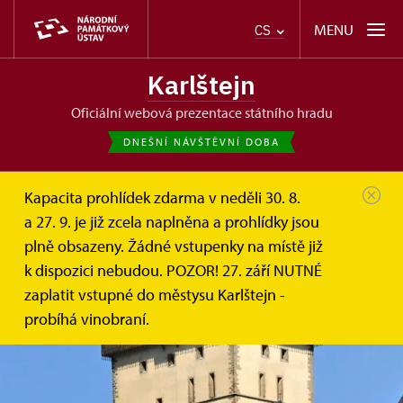
MENU
CS
Karlštejn
oficiální webová prezentace státního hradu
DNEŠNÍ NÁVŠTĚVNÍ DOBA
Kapacita prohlídek zdarma v neděli 30. 8.
a 27. 9. je již zcela naplněna a prohlídky jsou
plně obsazeny. Žádné vstupenky na místě již
k dispozici nebudou. POZOR! 27. září NUTNÉ
zaplatit vstupné do městysu Karlštejn -
probíhá vinobraní.