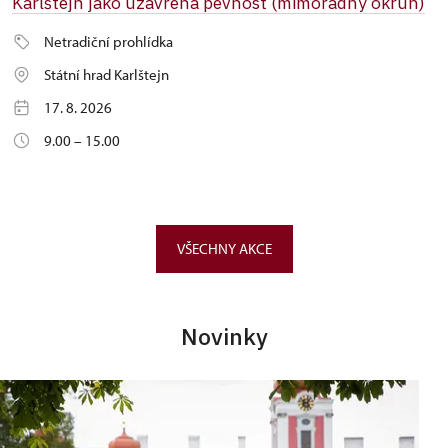
Karlštejn jako uzavřená pevnost (mimořádný okruh)
Netradiční prohlídka
Státní hrad Karlštejn
17. 8. 2026
9.00 – 15.00
VŠECHNY AKCE
Novinky