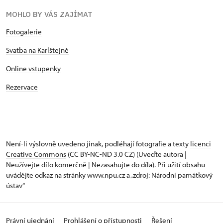
MOHLO BY VÁS ZAJÍMAT
Fotogalerie
Svatba na Karlštejně
Online vstupenky
Rezervace
Není-li výslovně uvedeno jinak, podléhají fotografie a texty
licenci
Creative Commons
(CC BY-NC-ND 3.0 CZ) (Uveďte autora |
Neužívejte dílo komerčně | Nezasahujte do díla). Při užití obsahu
uvádějte odkaz na stránky www.npu.cz a „zdroj: Národní památkový
ústav“
Právní ujednání
Prohlášení o přístupnosti
Řešení