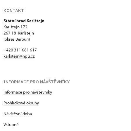
KONTAKT
Státní hrad Karlštejn
Karlštejn 172
267 18 Karlštejn
(okres Beroun)
+420 311 681 617
karlstejn@npu.cz
INFORMACE PRO NÁVŠTĚVNÍKY
Informace pro návštěvníky
Prohlídkové okruhy
Návštěvní doba
Vstupné