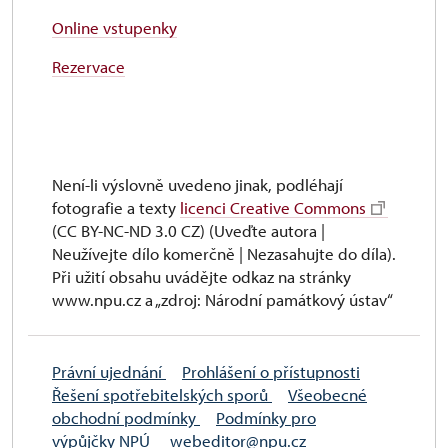
Online vstupenky
Rezervace
Není-li výslovně uvedeno jinak, podléhají
fotografie a texty
licenci Creative Commons
(CC BY-NC-ND 3.0 CZ) (Uveďte autora |
Neužívejte dílo komerčně | Nezasahujte do díla).
Při užití obsahu uvádějte odkaz na stránky
www.npu.cz a „zdroj: Národní památkový ústav“
Právní ujednání
Prohlášení o přístupnosti
Řešení spotřebitelských sporů
Všeobecné
obchodní podmínky
Podmínky pro
výpůjčky NPÚ
webeditor@npu.cz