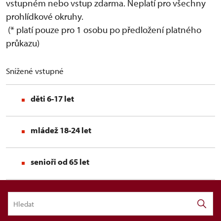
vstupném nebo vstup zdarma. Neplatí pro všechny
prohlídkové okruhy.
(* platí pouze pro 1 osobu po předložení platného
průkazu)
Snížené vstupné
děti 6-17 let
mládež 18-24 let
senioři od 65 let
držitelé průkazu ZTP
a ZTP/P