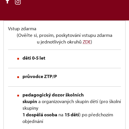
Vstup zdarma
(Ověřte si, prosím, poskytování vstupu zdarma
u jednotlivých okruhů
ZDE
)
děti 0-5 let
průvodce ZTP/P
pedagogický dozor školních
skupin
a organizovaných skupin dětí (pro školní
skupiny
1 dospělá osoba
na
15 dětí
) po předchozím
objednání