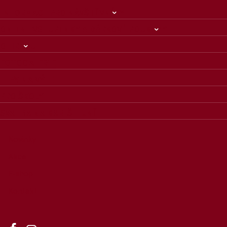
INFORMACE PRO NÁVŠTĚVNÍKY
ONLINE VSTUPENKY A DÁRKOVÉ POUKAZY
O HRADU
FOTOGALERIE
TIPY NA VÝLET
PRO ŠKOLY
SVATBA NA KARLŠTEJNĚ
Novinky
Akce
E-shop
Kontakt