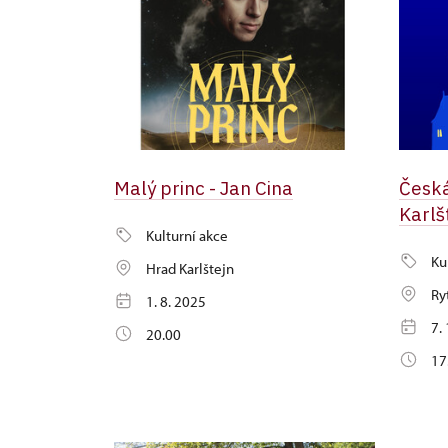
Malý princ - Jan Cina
Česká
Karlš
Kulturní akce
Ku
Hrad Karlštejn
Ry
1. 8. 2025
7.
20.00
17