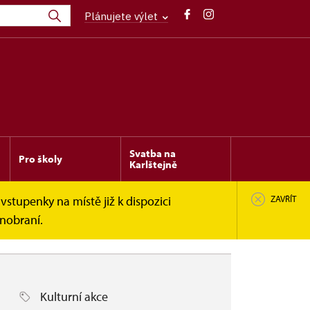
Plánujete výlet
Svatba na
Pro školy
Karlštejně
vstupenky na místě již k dispozici
ZAVŘÍT
inobraní.
Kulturní akce