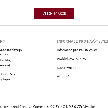
VŠECHNY AKCE
AKT
INFORMACE PRO NÁVŠTĚVNÍ
hrad Karlštejn
Informace pro návštěvníky
jn 172
Prohlídkové okruhy
Karlštejn
Beroun)
Návštěvní doba
11 681 617
Vstupné
jn@npu.cz
 texty
licenci Creative Commons
(CC BY-NC-ND 3.0 CZ) (Uveďte