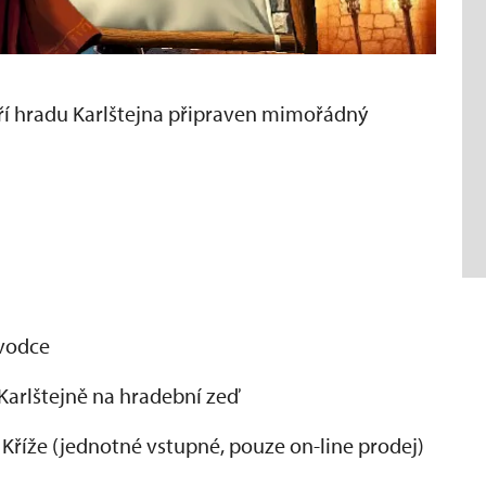
oří hradu Karlštejna připraven mimořádný
ůvodce
Karlštejně na hradební zeď
 Kříže (jednotné vstupné, pouze on-line prodej)