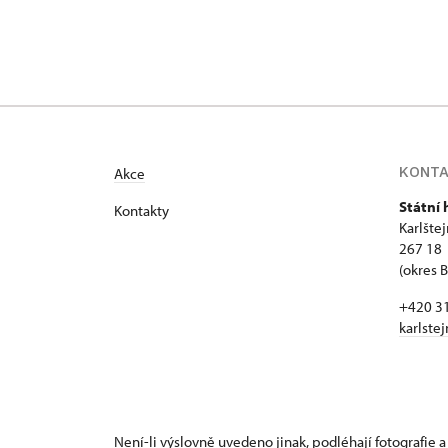
KONT
Akce
Státní 
Kontakty
Karlšte
267 18 
(okres 
+420 3
karlste
Není-li výslovně uvedeno jinak, podléhají fotografie a