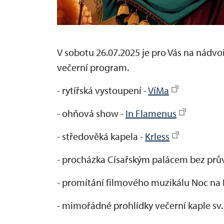
V sobotu 26.07.2025 je pro Vás na nádv
večerní program.
- rytířská vystoupení -
VíMa
- ohňová show -
In Flamenus
- středověká kapela -
Krless
- procházka Císařským palácem bez pr
- promítání filmového muzikálu Noc na 
- mimořádné prohlídky večerní kaple sv.