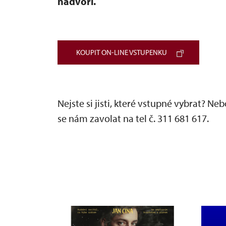
nádvoří.
KOUPIT ON-LINE VSTUPENKU
Nejste si jisti, které vstupné vybrat? N
se nám zavolat na tel č. 311 681 617.