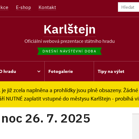
kce
E-shop
Kontakt
Karlštejn
oficiální webová prezentace státního hradu
DNEŠNÍ NÁVŠTĚVNÍ DOBA
O hradu
Fotogalerie
Tipy na výlet
. je již zcela naplněna a prohlídky jsou plně obsazeny. Žádné 
26. 7. 2025
ří NUTNÉ zaplatit vstupné do městysu Karlštejn - probíhá v
 noc 26. 7. 2025