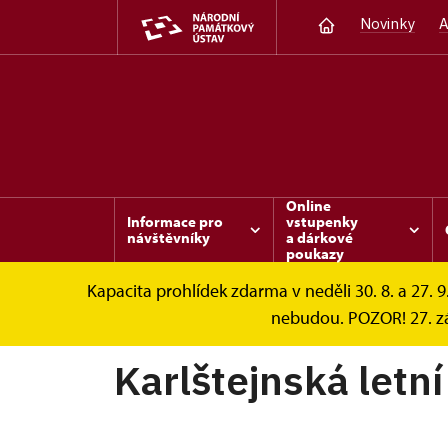
Novinky
A
Online
Informace pro
vstupenky
návštěvníky
a dárkové
poukazy
Kapacita prohlídek zdarma v neděli 30. 8. a 27. 9
Karlštejn
Akce
Karlštejnská letní noc 
nebudou. POZOR! 27. zá
Karlštejnská letní