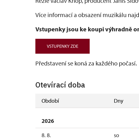
Režie Václav Knop, producent Janis Sido
Více informací a obsazení muzikálu naj
Vstupenky jsou ke koupi výhradně on-l
VSTUPENKY ZDE
Představení se koná za každého počasí.
Otevírací doba
Období
Dny
2026
8. 8.
so