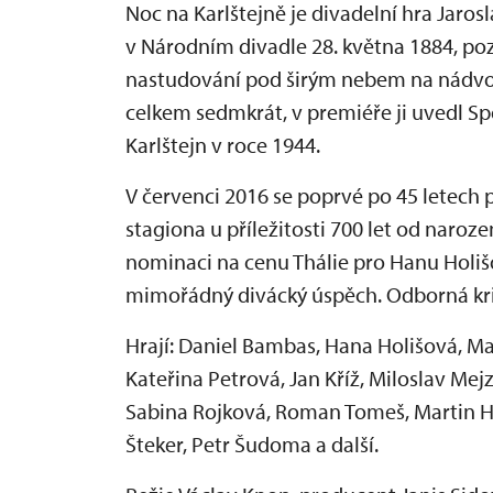
Noc na Karlštejně je divadelní hra Jaros
v Národním divadle 28. května 1884, pozd
nastudování pod širým nebem na nádvoř
celkem sedmkrát, v premiéře ji uvedl S
Karlštejn v roce 1944.
V červenci 2016 se poprvé po 45 letech
stagiona u příležitosti 700 let od naroze
nominaci na cenu Thálie pro Hanu Holiš
mimořádný divácký úspěch. Odborná kriti
Hrají: Daniel Bambas, Hana Holišová, Mar
Kateřina Petrová, Jan Kříž, Miloslav Mejz
Sabina Rojková, Roman Tomeš, Martin Hu
Šteker, Petr Šudoma a další.