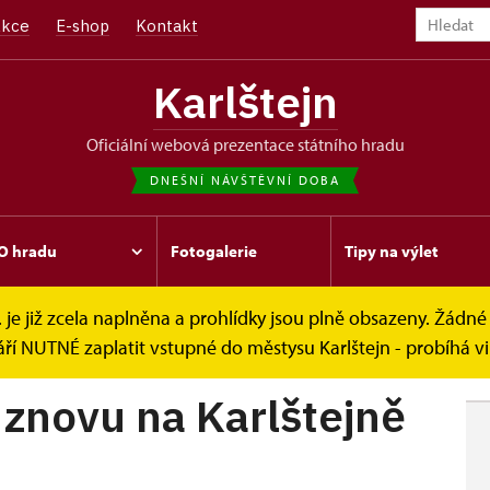
kce
E-shop
Kontakt
Karlštejn
oficiální webová prezentace státního hradu
DNEŠNÍ NÁVŠTĚVNÍ DOBA
O hradu
Fotogalerie
Tipy na výlet
. je již zcela naplněna a prohlídky jsou plně obsazeny. Žádné 
 na...
ří NUTNÉ zaplatit vstupné do městysu Karlštejn - probíhá v
 znovu na Karlštejně