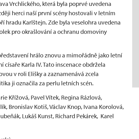
lava Vrchlického, která byla poprvé uvedena
ěji herci naší první scény hostovali v letním
í hradu Karlštejn. Zde byla veselohra uvedena
polek pro okrašlování a ochranu domoviny
 představení hrálo znovu a mimořádně jako letní
ní císaře Karla IV. Tato inscenace obdržela
ovou v roli Elišky a zaznamenává zcela
ka ji označila za perlu letních scén.
ie Křížová, Pavel Vítek, Regina Rázlová,
lík, Bronislav Kotiš, Václav Knop, Ivana Korolová,
beňák, Lukáš Kunst, Richard Pekárek, Karel