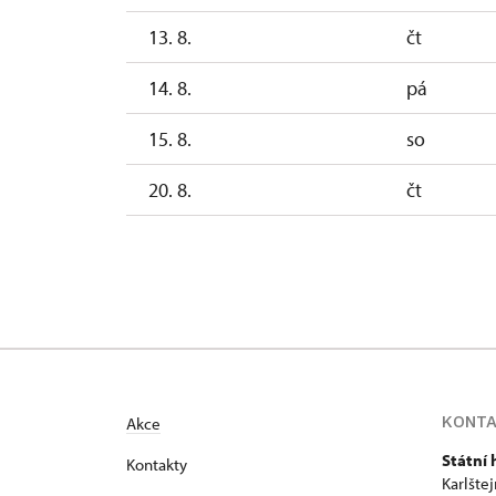
13. 8.
čt
14. 8.
pá
15. 8.
so
20. 8.
čt
21. 8.
pá
22. 8.
so
KONT
Akce
Státní 
Kontakty
Karlšte