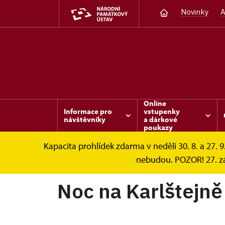
Novinky
A
Online
Informace pro
vstupenky
návštěvníky
a dárkové
poukazy
Kapacita prohlídek zdarma v neděli 30. 8. a 27. 9
Karlštejn
Akce
Noc na Karlštejně znovu
nebudou. POZOR! 27. zá
Noc na Karlštejně