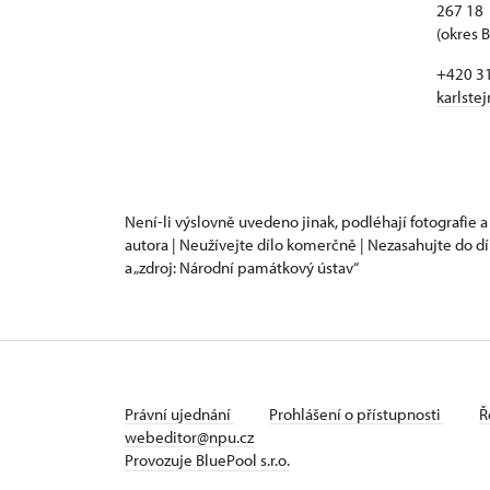
267 18 
(okres 
+420 3
karlste
Není-li výslovně uvedeno jinak, podléhají fotografie a
autora | Neužívejte dílo komerčně | Nezasahujte do dí
a „zdroj: Národní památkový ústav“
Právní ujednání
Prohlášení o přístupnosti
Ř
webeditor@npu.cz
Provozuje BluePool s.r.o.