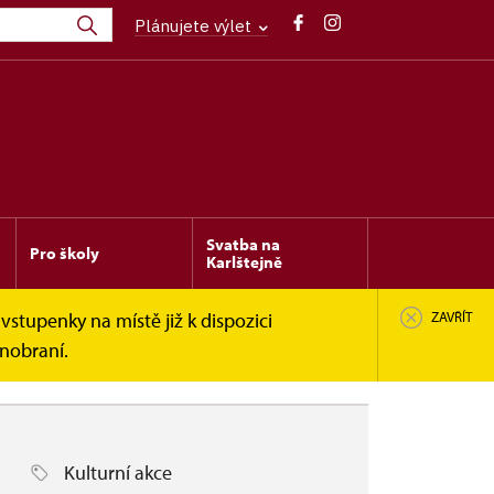
Plánujete výlet
Svatba na
Pro školy
Karlštejně
vstupenky na místě již k dispozici
ZAVŘÍT
inobraní.
Kulturní akce