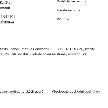
Prohlídkové okruhy
Karlštejn
Beroun)
Návštěvní doba
11 681 617
Vstupné
jn@npu.cz
 texty
licenci Creative Commons
(CC BY-NC-ND 3.0 CZ) (Uveďte
la). Při užití obsahu uvádějte odkaz na stránky www.npu.cz
ešení spotřebitelských sporů
Všeobecné obchodní podmínky