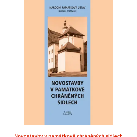
Novostavby v památkově chráněných sídlech