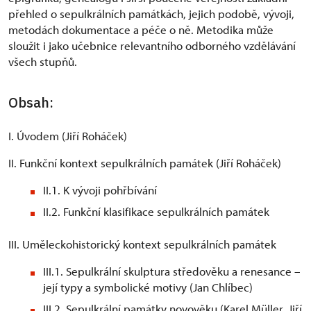
přehled o sepulkrálních památkách, jejich podobě, vývoji,
metodách dokumentace a péče o ně. Metodika může
sloužit i jako učebnice relevantního odborného vzdělávání
všech stupňů.
Obsah:
I. Úvodem (Jiří Roháček)
II. Funkční kontext sepulkrálních památek (Jiří Roháček)
II.1. K vývoji pohřbívání
II.2. Funkční klasifikace sepulkrálních památek
III. Uměleckohistorický kontext sepulkrálních památek
III.1. Sepulkrální skulptura středověku a renesance –
její typy a symbolické motivy (Jan Chlíbec)
III.2. Sepulkrální památky novověku (Karel Müller, Jiří