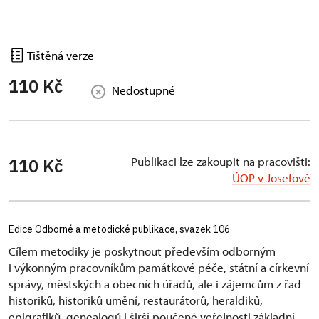
Tištěná verze
110 Kč
Nedostupné
Publikaci lze zakoupit na pracovišti:
110 Kč
ÚOP v Josefově
Edice Odborné a metodické publikace, svazek 106
Cílem metodiky je poskytnout především odborným
i výkonným pracovníkům památkové péče, státní a církevní
správy, městských a obecních úřadů, ale i zájemcům z řad
historiků, historiků umění, restaurátorů, heraldiků,
epigrafiků, genealogů i širší poučené veřejnosti základní