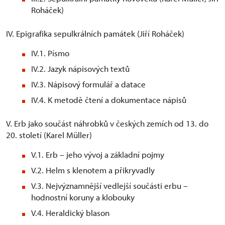
Roháček)
IV. Epigrafika sepulkrálních památek (Jiří Roháček)
IV.1. Písmo
IV.2. Jazyk nápisových textů
IV.3. Nápisový formulář a datace
IV.4. K metodě čtení a dokumentace nápisů
V. Erb jako součást náhrobků v českých zemích od 13. do
20. století (Karel Müller)
V.1. Erb – jeho vývoj a základní pojmy
V.2. Helm s klenotem a přikryvadly
V.3. Nejvýznamnější vedlejší součásti erbu –
hodnostní koruny a klobouky
V.4. Heraldický blason