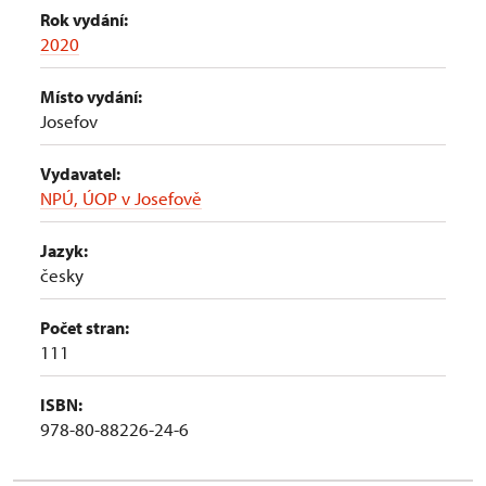
Rok vydání:
2020
Místo vydání:
Josefov
Vydavatel:
NPÚ, ÚOP v Josefově
Jazyk:
česky
Počet stran:
111
ISBN:
978-80-88226-24-6