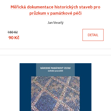
Měřická dokumentace historických staveb pro
průzkum v památkové péči
Jan Veselý
180 Kč
DETAIL
90 Kč