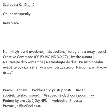
Svatba na Karlštejně
Online vstupenky
Rezervace
Není-li výslovně uvedeno jinak, podléhají fotografie a texty
licenci
Creative Commons
(CC BY-NC-ND 3.0 CZ) (Uveďte autora |
Neužívejte dílo komerčně | Nezasahujte do díla). Při užití obsahu
uvádějte odkaz na stránky www.npu.cz a „zdroj: Národní památkový
ústav“
Právní ujednání
Prohlášení o přístupnosti
Řešení
spotřebitelských sporů
Všeobecné obchodní podmínky
Podmínky pro výpůjčky NPÚ
webeditor@npu.cz
Provozuje BluePool s.r.o.