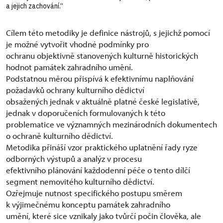
a jejich zachování.“
Cílem této metodiky je definice nástrojů, s jejichž pomocí
je možné vytvořit vhodné podmínky pro
ochranu objektivně stanovených kulturně historických
hodnot památek zahradního umění.
Podstatnou měrou přispívá k efektivnímu naplňování
požadavků ochrany kulturního dědictví
obsažených jednak v aktuálně platné české legislativě,
jednak v doporučeních formulovaných k této
problematice ve významných mezinárodních dokumentech
o ochraně kulturního dědictví.
Metodika přináší vzor praktického uplatnění řady ryze
odborných výstupů a analýz v procesu
efektivního plánování každodenní péče o tento dílčí
segment nemovitého kulturního dědictví.
Ozřejmuje nutnost specifického postupu směrem
k výjimečnému konceptu památek zahradního
umění, které sice vznikaly jako tvůrčí počin člověka, ale