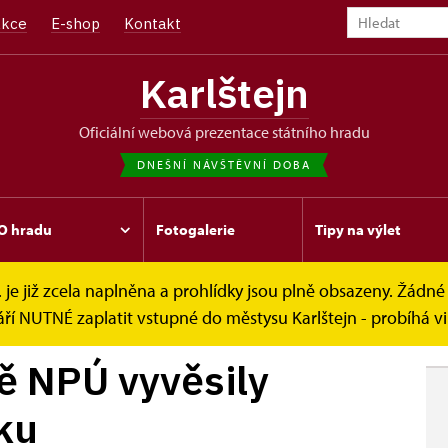
kce
E-shop
Kontakt
Karlštejn
oficiální webová prezentace státního hradu
DNEŠNÍ NÁVŠTĚVNÍ DOBA
O hradu
Fotogalerie
Tipy na výlet
. je již zcela naplněna a prohlídky jsou plně obsazeny. Žádné 
 vyvěsily...
ří NUTNÉ zaplatit vstupné do městysu Karlštejn - probíhá v
ě NPÚ vyvěsily
jku