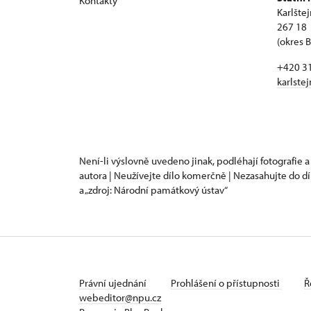
Kontakty
Karlšte
267 18 
(okres 
+420 3
karlste
Není-li výslovně uvedeno jinak, podléhají fotografie a
autora | Neužívejte dílo komerčně | Nezasahujte do dí
a „zdroj: Národní památkový ústav“
Právní ujednání
Prohlášení o přístupnosti
Ř
webeditor@npu.cz