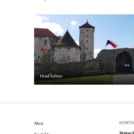
Hrad Švihov
KONT
Akce
Státní 