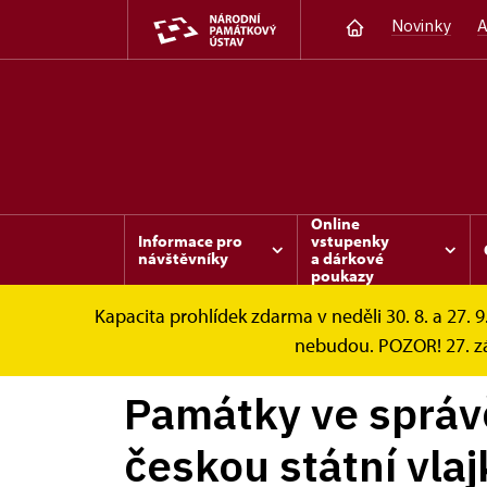
Novinky
A
Online
Informace pro
vstupenky
návštěvníky
a dárkové
poukazy
Kapacita prohlídek zdarma v neděli 30. 8. a 27. 9
Karlštejn
Zprávy
Památky ve správě NPÚ
nebudou. POZOR! 27. zá
Památky ve správ
českou státní vla