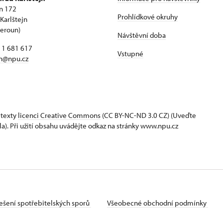
jn 172
Prohlídkové okruhy
Karlštejn
Beroun)
Návštěvní doba
11 681 617
Vstupné
jn@npu.cz
 texty
licenci Creative Commons
(CC BY-NC-ND 3.0 CZ) (Uveďte
la). Při užití obsahu uvádějte odkaz na stránky www.npu.cz
ešení spotřebitelských sporů
Všeobecné obchodní podmínky