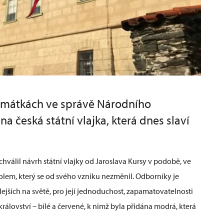
památkách ve správě Národního
 česká státní vlajka, která dnes slaví
hválil návrh státní vlajky od Jaroslava Kursy v podobě, ve
olem, který se od svého vzniku nezměnil. Odborníky je
lejších na světě, pro její jednoduchost, zapamatovatelnosti
rálovství – bílé a červené, k nimž byla přidána modrá, která