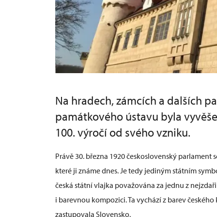
Na hradech, zámcích a dalších 
památkového ústavu byla vyvěšena
100. výročí od svého vzniku.
Právě 30. března 1920 československý parlament sc
které ji známe dnes. Je tedy jediným státním symb
česká státní vlajka považována za jednu z nejzdaři
i barevnou kompozici. Ta vychází z barev českého k
zastupovala Slovensko.