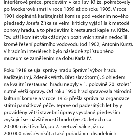
Interiérové práce, především v kapli sv. Kříže, pokračovaly
po Mockerově smrti v roce 1899 až do roku 1905. V roce
1901 doplněná karlštejnská komise pod vedením nového
předsedy Josefa Zítka se velmi kriticky vyjádřila k metodě
obnovy hradu, a to především k restauraci kaple sv. Kříže.
Tzv. užší komitét však žádných pozitivních změn nedocílil
kromě řešení požárního vodovodu (od 1902, Antonín Kunz).
V hradním interiérech bylo následně zpřístupněno
muzeum se zaměřením na dobu Karla IV.
Roku 1918 se ujal správy hradu Správní výbor hradu
Karlštejn (mj. Zdeněk Wirth, Břetislav Štorm). S ohledem
na kvalitní restauraci hradu nebyly v 1. polovině 20. století
nutné větší opravy. Od roku 1950 hrad spravovala Národní
kulturní komise a v roce 1955 přešla správa na organizace
státní památkové péče. Teprve od padesátých let byly
prováděny větší stavební úpravy vyvolané především
zvyšující se návštěvností hradu (ve 20. letech cca
20 000 návštěvníků, po 2. světové válce již cca
200 000 návštěvníků) a také pořádáním divadelních