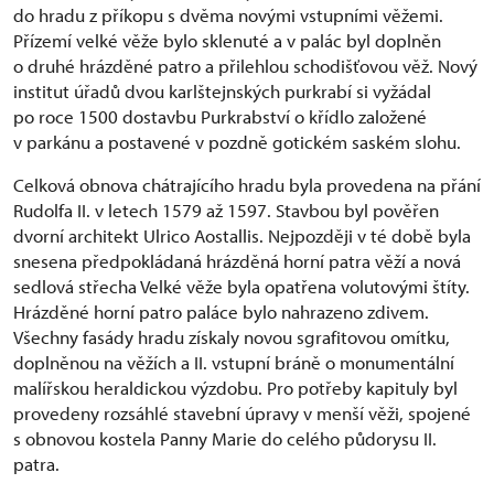
do hradu z příkopu s dvěma novými vstupními věžemi.
Přízemí velké věže bylo sklenuté a v palác byl doplněn
o druhé hrázděné patro a přilehlou schodišťovou věž. Nový
institut úřadů dvou karlštejnských purkrabí si vyžádal
po roce 1500 dostavbu Purkrabství o křídlo založené
v parkánu a postavené v pozdně gotickém saském slohu.
Celková obnova chátrajícího hradu byla provedena na přání
Rudolfa II. v letech 1579 až 1597. Stavbou byl pověřen
dvorní architekt Ulrico Aostallis. Nejpozději v té době byla
snesena předpokládaná hrázděná horní patra věží a nová
sedlová střecha Velké věže byla opatřena volutovými štíty.
Hrázděné horní patro paláce bylo nahrazeno zdivem.
Všechny fasády hradu získaly novou sgrafitovou omítku,
doplněnou na věžích a II. vstupní bráně o monumentální
malířskou heraldickou výzdobu. Pro potřeby kapituly byl
provedeny rozsáhlé stavební úpravy v menší věži, spojené
s obnovou kostela Panny Marie do celého půdorysu II.
patra.