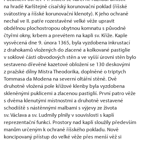
na hradě Karlštejně císařský korunovační poklad (říšské
svátostiny a říšské korunovační klenoty). K jeho ochraně
nechal ve II. patře rozestavěné velké věže upravit
obdélnou plochostropou obytnou komnatu s původně
čtyřmi okny, krbem a prevétem na kapli sv. Kříže. Kaple
vysvěcená dne 9. února 1365, byla vyzdobena inkrustací
z drahokamů vložených do zlacené a kolkované pastiglie
v soklové části obvodových stěn a ve vyšší úrovni stěn bylo
sestaveno dřevěné kazetové obložení se 130 deskovými
z pražské dílny Mistra Theodorika, doplněné o triptych
Tommasa da Modena na severní oltářní stěně. Dvě
druhotně vložená pole křížové klenby byla vyzdobena
skleněnými puklicemi a zlacenou pastiglií. První patro věže
s dvěma klenutými místnostmi a druhotně vestavené
schodiště s nástěnnými malbami s výjevy ze života
sv. Václava a sv. Ludmily plnily v souvislosti s kaplí
reprezentační funkci. Prostory nad kaplí sloužily především
manům určeným k ochraně říšského pokladu. Nově
koncipovaný přístup do velké věže přes menší věž si