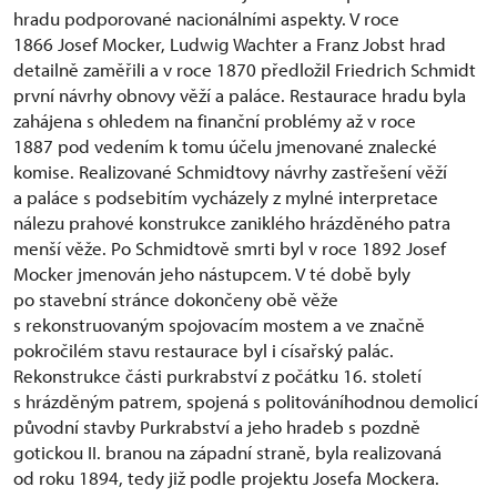
hradu podporované nacionálními aspekty. V roce
1866 Josef Mocker, Ludwig Wachter a Franz Jobst hrad
detailně zaměřili a v roce 1870 předložil Friedrich Schmidt
první návrhy obnovy věží a paláce. Restaurace hradu byla
zahájena s ohledem na finanční problémy až v roce
1887 pod vedením k tomu účelu jmenované znalecké
komise. Realizované Schmidtovy návrhy zastřešení věží
a paláce s podsebitím vycházely z mylné interpretace
nálezu prahové konstrukce zaniklého hrázděného patra
menší věže. Po Schmidtově smrti byl v roce 1892 Josef
Mocker jmenován jeho nástupcem. V té době byly
po stavební stránce dokončeny obě věže
s rekonstruovaným spojovacím mostem a ve značně
pokročilém stavu restaurace byl i císařský palác.
Rekonstrukce části purkrabství z počátku 16. století
s hrázděným patrem, spojená s politováníhodnou demolicí
původní stavby Purkrabství a jeho hradeb s pozdně
gotickou II. branou na západní straně, byla realizovaná
od roku 1894, tedy již podle projektu Josefa Mockera.