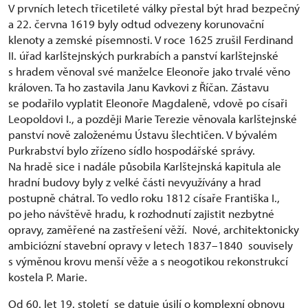
V prvních letech třicetileté války přestal být hrad bezpečný
a 22. června 1619 byly odtud odvezeny korunovační
klenoty a zemské písemnosti. V roce 1625 zrušil Ferdinand
II. úřad karlštejnských purkrabích a panství karlštejnské
s hradem věnoval své manželce Eleonoře jako trvalé věno
královen. Ta ho zastavila Janu Kavkovi z Říčan. Zástavu
se podařilo vyplatit Eleonoře Magdaleně, vdově po císaři
Leopoldovi I., a později Marie Terezie věnovala karlštejnské
panství nově založenému Ústavu šlechtičen. V bývalém
Purkrabství bylo zřízeno sídlo hospodářské správy.
Na hradě sice i nadále působila Karlštejnská kapitula ale
hradní budovy byly z velké části nevyužívány a hrad
postupně chátral. To vedlo roku 1812 císaře Františka I.,
po jeho návštěvě hradu, k rozhodnutí zajistit nezbytné
opravy, zaměřené na zastřešení věží. Nové, architektonicky
ambiciózní stavební opravy v letech 1837–1840 souvisely
s výměnou krovu menší věže a s neogotikou rekonstrukcí
kostela P. Marie.
Od 60. let 19. století se datuje úsilí o komplexní obnovu