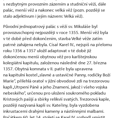
s nezbytným provozním zázemím a studniční věží, dále
palác, menší věž a nakonec velká věž (pozn. později se
stalo adjektivum i jejím názvem: Velká věž).
Původní jednopatrový palác s věží sv. Mikuláše byl
provozuschopný nejpozději v roce 1355. Menší věž byla
v té době před dokončením, stavba Velké věže zatím
patrně zahájena nebyla. Císař Karel IV., nejspíš na přelomu
roku 1356 a 1357 uložil adaptovat v té době již
dokončenou menší obytnou věž pro karlštejnskou
kolegiátní kapitulu, založenou následně dne 27. března
1357. Obytná komnata v II. patře byla upravena
na kapitulní kostel „slavné a ustavičné Panny, rodičky Boží
Marie“, přilehlá oratoř v jižní obvodové zdi na trezorovou
kapli „Utrpení Páně a jeho Znamení, jakož i všeho vojska
nebeského“, určenou pro uložení soukromého pokladu
Kristových pašijí a sbírky relikvií svatých. Trezorová kaple,
později nazývaná kaplí sv. Kateřiny, byla vyzdobena
inkrustacemi drahými kameny a nástěnnými malbami.
Počátkem 60. let 14. století se Karel IV. rozhodl umístit