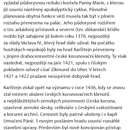
vyžádal půdorysnou redukci kostela Panny Marie, s kterou
již souvisí nástěnný apokalyptický cyklus. Původně
plánovaná obytná funkce věží musela tak být v plném
rozsahu přenesena na palác. Jeho půdorysné rozšíření
o tzv. arkádový přístavek a severní (tzv. děkanské) křídlo
mohlo být zahájené již kolem roku 1370, nejpozději
za vlády Václava IV., který hrad dále užíval. Na počátku
husitských nepokojů byly na hrad Karlštejn převezeny
s jinými drahocennostmi české korunovační klenoty. Ty však
následně, nejpozději na jaře 1421, spolu s říšským
pokladem odvezl císař Zikmund do Uher. V letech
1421 a 1422 pražané neúspěšně dobývali hrad.
Karlštejn získal opět na významu v roce 1436, kdy se znovu
stal místem uložení českých korunovačních klenotů
a nejdůležitějších zemských písemností (česká koruna,
uzavřené zemské desky, relikviáře s českými svátostinami
a korunní archiv). Cennosti byly patrně uloženy i v kapli
Umučení Páně. S novým posláním hradu souvisí rozsáhlé
stavební úpravy. Především byl nově koncipován přístup