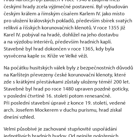
českými hrady zcela výjimečné postavení. Byl vybudován
českým králem a římským císařem Karlem IV. jako místo
pro uložení královských pokladů, především sbírek svatých
relikvií a říšských korunovačních klenotů. V roce 1355 již
Karel IV. pobýval na hradě, dohlížel na jeho dostavbu
a na výzdobu interiérů, především hradních kaplí.
Stavebně byl hrad dokončen v roce 1365, kdy byla
vysvěcena kaple sv. Kříže ve Velké věži.
Na počátku husitských válek byly z bezpečnostních důvodů
na Karlštejn převezeny české korunovační klenoty, které
zde s krátkými přestávkami zůstaly uloženy téměř 200 let.
Stavebně byl hrad po roce 1480 upraven pozdně goticky,
v poslední čtvrtině 16. století potom renesančně.
Při poslední stavební úpravě z konce 19. století, vedené
arch. Josefem Mockerem v duchu purismu, hrad získal
dnešní vzhled.
Velmi působivé je zachované stupňovité uspořádání
jednotlivých hradních budov. Od nejníže položených