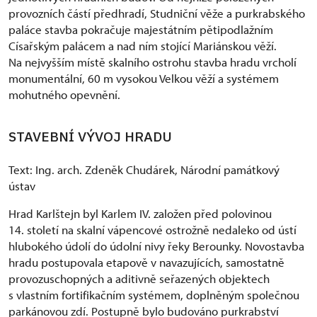
provozních částí předhradí, Studniční věže a purkrabského
paláce stavba pokračuje majestátním pětipodlažním
Císařským palácem a nad ním stojící Mariánskou věží.
Na nejvyšším místě skalního ostrohu stavba hradu vrcholí
monumentální, 60 m vysokou Velkou věží a systémem
mohutného opevnění.
STAVEBNÍ VÝVOJ HRADU
Text: Ing. arch. Zdeněk Chudárek, Národní památkový
ústav
Hrad Karlštejn byl Karlem IV. založen před polovinou
14. století na skalní vápencové ostrožně nedaleko od ústí
hlubokého údolí do údolní nivy řeky Berounky. Novostavba
hradu postupovala etapově v navazujících, samostatně
provozuschopných a aditivně seřazených objektech
s vlastním fortifikačním systémem, doplněným společnou
parkánovou zdí. Postupně bylo budováno purkrabství