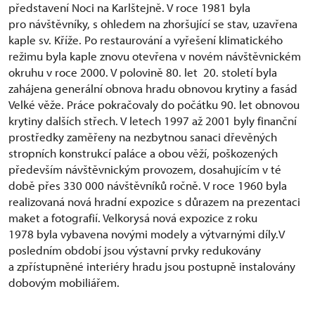
představení Noci na Karlštejně. V roce 1981 byla
pro návštěvníky, s ohledem na zhoršující se stav, uzavřena
kaple sv. Kříže. Po restaurování a vyřešení klimatického
režimu byla kaple znovu otevřena v novém návštěvnickém
okruhu v roce 2000. V polovině 80. let 20. století byla
zahájena generální obnova hradu obnovou krytiny a fasád
Velké věže. Práce pokračovaly do počátku 90. let obnovou
krytiny dalších střech. V letech 1997 až 2001 byly finanční
prostředky zaměřeny na nezbytnou sanaci dřevěných
stropních konstrukcí paláce a obou věží, poškozených
především návštěvnickým provozem, dosahujícím v té
době přes 330 000 návštěvníků ročně. V roce 1960 byla
realizovaná nová hradní expozice s důrazem na prezentaci
maket a fotografií. Velkorysá nová expozice z roku
1978 byla vybavena novými modely a výtvarnými díly.V
posledním období jsou výstavní prvky redukovány
a zpřístupněné interiéry hradu jsou postupně instalovány
dobovým mobiliářem.