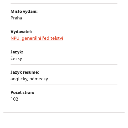
Místo vydání:
Praha
Vydavatel:
NPÚ, generální ředitelství
Jazyk:
česky
Jazyk resumé:
anglicky, německy
Počet stran:
102