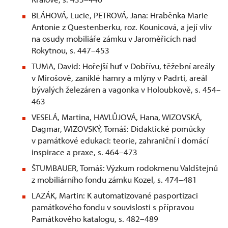
BLÁHOVÁ, Lucie, PETROVÁ, Jana: Hraběnka Marie
Antonie z Questenberku, roz. Kounicová, a její vliv
na osudy mobiliáře zámku v Jaroměřicích nad
Rokytnou, s. 447–453
TUMA, David: Hořejší huť v Dobřívu, těžební areály
v Mirošově, zaniklé hamry a mlýny v Padrti, areál
bývalých železáren a vagonka v Holoubkově, s. 454–
463
VESELÁ, Martina, HAVLŮJOVÁ, Hana, WIZOVSKÁ,
Dagmar, WIZOVSKÝ, Tomáš: Didaktické pomůcky
v památkové edukaci: teorie, zahraniční i domácí
inspirace a praxe, s. 464–473
ŠTUMBAUER, Tomáš: Výzkum rodokmenu Valdštejnů
z mobiliárního fondu zámku Kozel, s. 474–481
LAZÁK, Martin: K automatizované pasportizaci
památkového fondu v souvislosti s přípravou
Památkového katalogu, s. 482–489