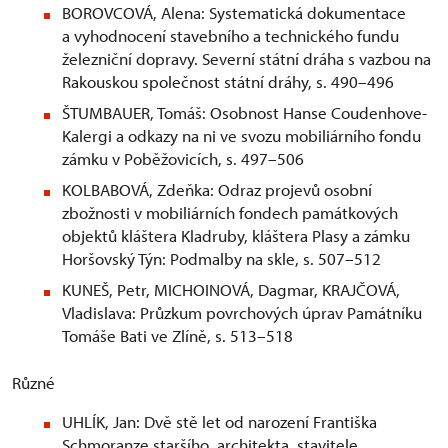
BOROVCOVÁ, Alena: Systematická dokumentace
a vyhodnocení stavebního a technického fundu
železniční dopravy. Severní státní dráha s vazbou na
Rakouskou společnost státní dráhy, s. 490–496
ŠTUMBAUER, Tomáš: Osobnost Hanse Coudenhove-
Kalergi a odkazy na ni ve svozu mobiliárního fondu
zámku v Poběžovicích, s. 497–506
KOLBABOVÁ, Zdeňka: Odraz projevů osobní
zbožnosti v mobiliárních fondech památkových
objektů kláštera Kladruby, kláštera Plasy a zámku
Horšovský Týn: Podmalby na skle, s. 507–512
KUNEŠ, Petr, MICHOINOVÁ, Dagmar, KRAJČOVÁ,
Vladislava: Průzkum povrchových úprav Památníku
Tomáše Bati ve Zlíně, s. 513–518
Různé
UHLÍK, Jan: Dvě stě let od narození Františka
Schmoranze staršího, architekta, stavitele