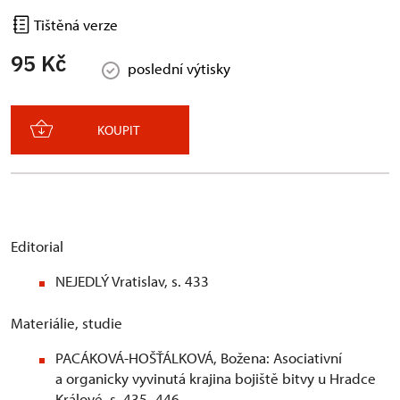
Tištěná verze
95 Kč
poslední výtisky
KOUPIT
Editorial
NEJEDLÝ Vratislav, s. 433
Materiálie, studie
PACÁKOVÁ-HOŠŤÁLKOVÁ, Božena: Asociativní
a organicky vyvinutá krajina bojiště bitvy u Hradce
Králové, s. 435–446