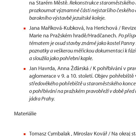
na Starém Městě.
Rekonstrukce staroměstského 
prozkoumat významné části nejstaršího českého d
barokního výstavbě jezuitské koleje.
Jana Maříková-Kubková, Iva Herichová / Revize
Marie na Pražském hradě/Hradčanech.
Po přísp
tématem je osud stavby známé jako kostel Panny Ma
poznatky a veškerou měřickou dokumentaci k fázi ne
a sloužila jako pohřební kaple.
Jan Havrda, Anna Žďárská / K pohřbívání v pra
aglomerace v 9. a 10. století. Objev pohřebiště
středověkého pohřebiště u staroměstského konce 
o pohřbívání na pražském pravobřeží v době před 
jádra Prahy.
Materi
Tomasz Cymbalak , Miroslav Kovář / Na okraj st