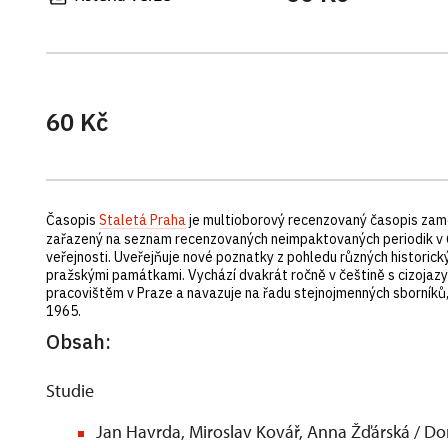
60 Kč
Časopis
Staletá Praha
je multioborový recenzovaný časopis zaměře
zařazený na seznam recenzovaných neimpaktovaných periodik v ČR
veřejnosti. Uveřejňuje nové poznatky z pohledu různých historickýc
pražskými památkami. Vychází dvakrát ročně v češtině s cizoja
pracovištěm v Praze a navazuje na řadu stejnojmenných sborní
1965.
Obsah:
St
Jan Havrda, Miroslav Kovář, Anna Žďárská / Dom