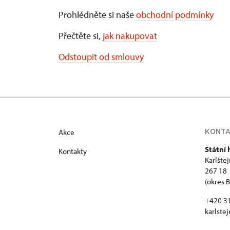
Prohlédněte si naše
obchodní podmínky
Přečtěte si,
jak nakupovat
Odstoupit od smlouvy
KONT
Akce
Státní 
Kontakty
Karlšte
267 18 
(okres 
+420 3
karlste