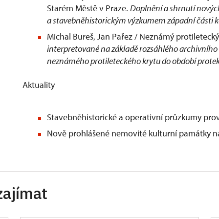
Starém Městě v Praze.
Doplnění a shrnutí nový
a stavebněhistorickým výzkumem západní části ko
Michal Bureš, Jan Pařez / Neznámý protiletecký
interpretované na základě rozsáhlého archivního
neznámého protileteckého krytu do období prote
Aktu
Stavebněhistorické a operativní průzkumy prov
Nově prohlášené nemovité kulturní památky na
zajímat