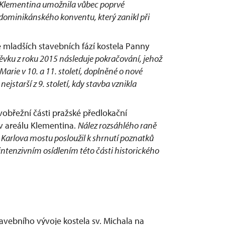
Klementina umožnila vůbec poprvé
ominikánského konventu, který zanikl při
 mladších stavebních fází kostela Panny
ěvku z roku 2015 následuje pokračování, jehož
rie v 10. a 11. století, doplněné o nové
jstarší z 9. století, kdy stavba vznikla
vobřežní části pražské předlokační
 v areálu Klementina.
Nález rozsáhlého raně
Karlova mostu posloužil k shrnutí poznatků
intenzivním osídlením této části historického
álie
avebního vývoje kostela sv. Michala na