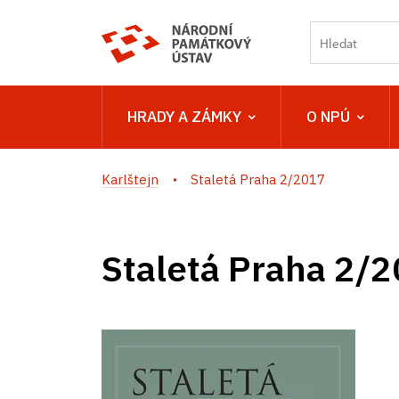
HRADY A ZÁMKY
O NPÚ
Karlštejn
Staletá Praha 2/2017
Staletá Praha 2/