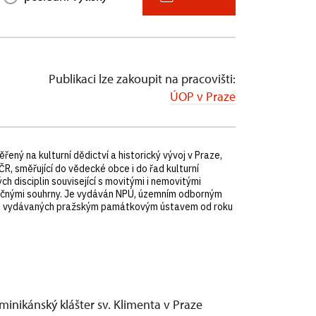
Publikaci lze zakoupit na pracovišti:
ÚOP v Praze
ný na kulturní dědictví a historický vývoj v Praze,
, směřující do vědecké obce i do řad kulturní
h disciplin související s movitými i nemovitými
zyčnými souhrny. Je vydáván NPÚ, územním odborným
ků, vydávaných pražským památkovým ústavem od roku
udie
inikánský klášter sv. Klimenta v Praze