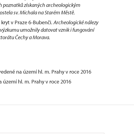
ch poznatků získaných archeologickým
stela sv. Michala na Starém Městě.
 kryt v Praze 6-Bubenči.
Archeologické nálezy
 výzkumu umožnily datovat vznik i fungování
ktorátu Čechy a Morava.
ality
edené na území hl. m. Prahy v roce 2016
 území hl. m. Prahy v roce 2016