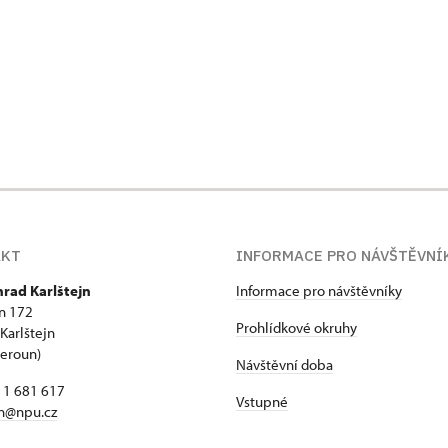
AKT
INFORMACE PRO NÁVŠTĚVNÍ
hrad Karlštejn
Informace pro návštěvníky
jn 172
Prohlídkové okruhy
Karlštejn
Beroun)
Návštěvní doba
11 681 617
Vstupné
jn@npu.cz