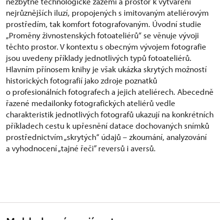
nezbytné technologické zázemí a prostor k vytváření
nejrůznějších iluzí, propojených s imitovaným ateliérovým
prostředím, tak komfort fotografovaným. Úvodní studie
„Proměny živnostenských fotoateliérů“ se věnuje vývoji
těchto prostor. V kontextu s obecným vývojem fotografie
jsou uvedeny příklady jednotlivých typů fotoateliérů.
Hlavním přínosem knihy je však ukázka skrytých možností
historických fotografií jako zdroje poznatků
o profesionálních fotografech a jejich ateliérech. Abecedně
řazené medailonky fotografických ateliérů vedle
charakteristik jednotlivých fotografů ukazují na konkrétních
příkladech cestu k upřesnění datace dochovaných snímků
prostřednictvím „skrytých“ údajů – zkoumání, analyzování
a vyhodnocení „tajné řeči” reversů i aversů.