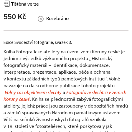
Tištěná verze
550 Kč
Rozebráno
Edice Svědectví fotografie, svazek 3.
Kniha Fotografické ateliéry na území zemí Koruny české je
jedním z výsledků výzkumného projektu ,,Historický
fotografický materiál – identifikace, dokumentace,
interpretace, prezentace, aplikace, péče a ochrana
v kontextu základních typů paměťových institucí“. Volně
navazuje na další odborné publikace tohoto projektu –
Volný čas objektivem šlechty
a
Fotografové šlechtici v zemích
Koruny české
. Kniha se přednostně zabývá fotografickými
ateliéry, jejichž práce jsou zastoupeny v depozitářích hradů
a zámků spravovaných Národním památkovým ústavem.
Většina snímků živnostenských fotografů vznikala
v 19. století ve fotoateliérech, které poskytovaly jak