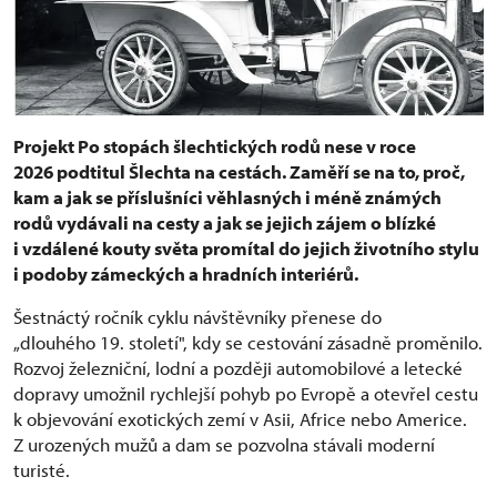
Projekt Po stopách šlechtických rodů nese v roce
2026 podtitul Šlechta na cestách. Zaměří se na to, proč,
kam a jak se příslušníci věhlasných i méně známých
rodů vydávali na cesty a jak se jejich zájem o blízké
i vzdálené kouty světa promítal do jejich životního stylu
i podoby zámeckých a hradních interiérů.
Šestnáctý ročník cyklu návštěvníky přenese do
„dlouhého 19. století", kdy se cestování zásadně proměnilo.
Rozvoj železniční, lodní a později automobilové a letecké
dopravy umožnil rychlejší pohyb po Evropě a otevřel cestu
k objevování exotických zemí v Asii, Africe nebo Americe.
Z urozených mužů a dam se pozvolna stávali moderní
turisté.