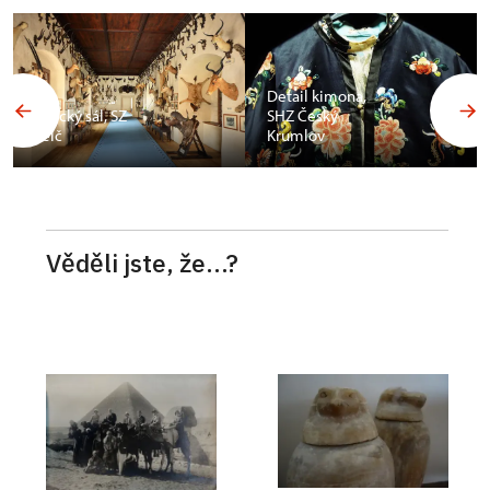
Budoár
Františka
Detail kimona,
Ferdinanda d
SHZ Český
´Este, SZ
Krumlov
Konopiště
Věděli jste, že...?