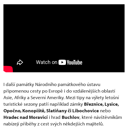
I další památky Národního památkového ústavu
připomenou cesty po Evropě i do vzdálenějších oblastí
Asie, Afriky a Severní Ameriky. Mezi tipy na výlety letošní
turistické sezony patří například zámky
Březnice, Lysice,
Opočno, Konopiště, Slatiňany či Libochovice
nebo
Hradec nad Moravicí
i hrad
Buchlov
, které návštěvníkům
nabízejí příběhy z cest svých někdejších majitelů.