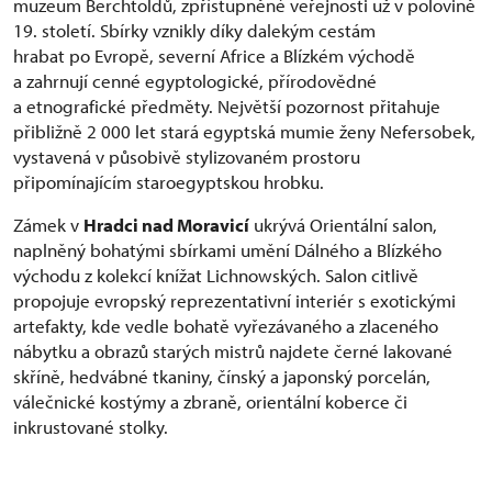
muzeum Berchtoldů, zpřístupněné veřejnosti už v polovině
19. století. Sbírky vznikly díky dalekým cestám
hrabat po Evropě, severní Africe a Blízkém východě
a zahrnují cenné egyptologické, přírodovědné
a etnografické předměty. Největší pozornost přitahuje
přibližně 2 000 let stará egyptská mumie ženy Nefersobek,
vystavená v působivě stylizovaném prostoru
připomínajícím staroegyptskou hrobku.
Zámek v
Hradci nad Moravicí
ukrývá Orientální salon,
naplněný bohatými sbírkami umění Dálného a Blízkého
východu z kolekcí knížat Lichnowských. Salon citlivě
propojuje evropský reprezentativní interiér s exotickými
artefakty, kde vedle bohatě vyřezávaného a zlaceného
nábytku a obrazů starých mistrů najdete černé lakované
skříně, hedvábné tkaniny, čínský a japonský porcelán,
válečnické kostýmy a zbraně, orientální koberce či
inkrustované stolky.