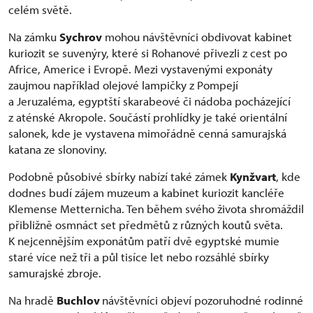
celém světě.
Na zámku
Sychrov
mohou návštěvníci obdivovat kabinet
kuriozit se suvenýry, které si Rohanové přivezli z cest po
Africe, Americe i Evropě. Mezi vystavenými exponáty
zaujmou například olejové lampičky z Pompejí
a Jeruzaléma, egyptští skarabeové či nádoba pocházející
z aténské Akropole. Součástí prohlídky je také orientální
salonek, kde je vystavena mimořádně cenná samurajská
katana ze slonoviny.
Podobně působivé sbírky nabízí také zámek
Kynžvart
, kde
dodnes budí zájem muzeum a kabinet kuriozit kancléře
Klemense Metternicha. Ten během svého života shromáždil
přibližně osmnáct set předmětů z různých koutů světa.
K nejcennějším exponátům patří dvě egyptské mumie
staré více než tři a půl tisíce let nebo rozsáhlé sbírky
samurajské zbroje.
Na hradě
Buchlov
návštěvníci objeví pozoruhodné rodinné