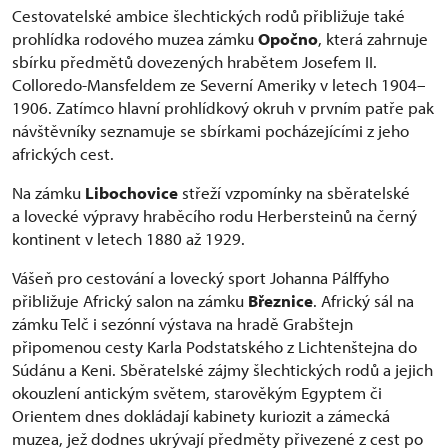
Cestovatelské ambice šlechtických rodů přibližuje také
prohlídka rodového muzea zámku
Opočno
, která zahrnuje
sbírku předmětů dovezených hrabětem Josefem II.
Colloredo-Mansfeldem ze Severní Ameriky v letech 1904–
1906. Zatímco hlavní prohlídkový okruh v prvním patře pak
návštěvníky seznamuje se sbírkami pocházejícími z jeho
afrických cest.
Na zámku
Libochovice
střeží vzpomínky na sběratelské
a lovecké výpravy hraběcího rodu Herbersteinů na černý
kontinent v letech 1880 až 1929.
Vášeň pro cestování a lovecký sport Johanna Pálffyho
přibližuje Africký salon na zámku
Březnice
. Africký sál na
zámku Telč i sezónní výstava na hradě Grabštejn
připomenou cesty Karla Podstatského z Lichtenštejna do
Súdánu a Keni. Sběratelské zájmy šlechtických rodů a jejich
okouzlení antickým světem, starověkým Egyptem či
Orientem dnes dokládají kabinety kuriozit a zámecká
muzea, jež dodnes ukrývají předměty přivezené z cest po