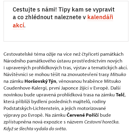
Cestujte s námi! Tipy kam se vypravit
a co zhlédnout naleznete v
kalendáři
akcí
.
Cestovatelské téma ožije na více než čtyřiceti památkách
Národního památkového ústavu prostřednictvím nových
i upravených prohlídkových tras, výstav a tematických akcí.
Návštěvníci se mohou těšit na znovuotevření trasy
Mitsuko
na zámku
Horšovský Týn
, věnovanou hraběnce Mitsuko
Coudenhove-Kalergi, první Japonce žijící v Evropě. Další
novinkou bude upravená prohlídková trasa na zámku
Telč
,
která přiblíží bydlení posledních majitelů, rodiny
Podstatských-Lichtenstein, a jejich motorizované
výpravy po Evropě. Na zámku
Červené Poříčí
bude
zpřístupněna nová expozice s názvem
Cestovní horečka.
Když se šlechta vydala do světa
.