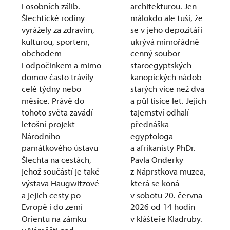
i osobních zálib.
architekturou. Jen
Šlechtické rodiny
málokdo ale tuší, že
vyrážely za zdravím,
se v jeho depozitáři
kulturou, sportem,
ukrývá mimořádně
obchodem
cenný soubor
i odpočinkem a mimo
staroegyptských
domov často trávily
kanopických nádob
celé týdny nebo
starých více než dva
měsíce. Právě do
a půl tisíce let. Jejich
tohoto světa zavádí
tajemství odhalí
letošní projekt
přednáška
Národního
egyptologa
památkového ústavu
a afrikanisty PhDr.
Šlechta na cestách,
Pavla Onderky
jehož součástí je také
z Náprstkova muzea,
výstava Haugwitzové
která se koná
a jejich cesty po
v sobotu 20. června
Evropě i do zemí
2026 od 14 hodin
Orientu na zámku
v klášteře Kladruby.