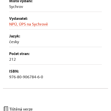
Místo vydání:
Sychrov
Vydavatel:
NPÚ, ÚPS na Sychrově
Jazyk:
česky
Počet stran:
212
ISBN:
976-80-906784-6-0
Tištěná verze