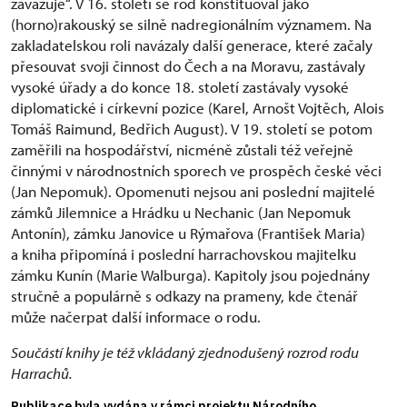
zavazuje“. V 16. století se rod konstituoval jako
(horno)rakouský se silně nadregionálním významem. Na
zakladatelskou roli navázaly další generace, které začaly
přesouvat svoji činnost do Čech a na Moravu, zastávaly
vysoké úřady a do konce 18. století zastávaly vysoké
diplomatické i církevní pozice (Karel, Arnošt Vojtěch, Alois
Tomáš Raimund, Bedřich August). V 19. století se potom
zaměřili na hospodářství, nicméně zůstali též veřejně
činnými v národnostních sporech ve prospěch české věci
(Jan Nepomuk). Opomenuti nejsou ani poslední majitelé
zámků Jilemnice a Hrádku u Nechanic (Jan Nepomuk
Antonín), zámku Janovice u Rýmařova (František Maria)
a kniha připomíná i poslední harrachovskou majitelku
zámku Kunín (Marie Walburga). Kapitoly jsou pojednány
stručně a populárně s odkazy na prameny, kde čtenář
může načerpat další informace o rodu.
Součástí knihy je též vkládaný zjednodušený rozrod rodu
Harrachů.
Publikace byla vydána v rámci projektu Národního