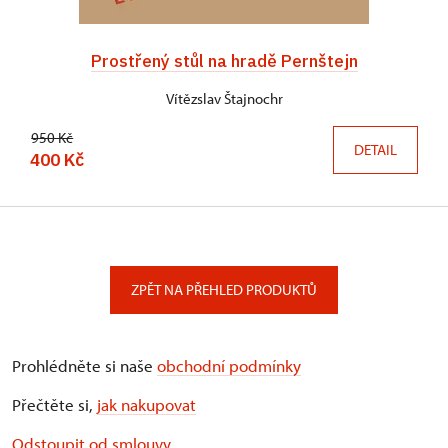
Prostřený stůl na hradě Pernštejn
Vítězslav Štajnochr
950 Kč
DETAIL
400 Kč
ZPĚT NA PŘEHLED PRODUKTŮ
Prohlédněte si naše
obchodní podmínky
Přečtěte si,
jak nakupovat
Odstoupit od smlouvy