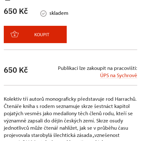
650 Kč
skladem
KOUPIT
Publikaci lze zakoupit na pracovišti:
650 Kč
ÚPS na Sychrově
Kolektiv tří autorů monograficky představuje rod Harrachů.
Čtenáře kniha s rodem seznamuje skrze šestnáct kapitol
pojatých vesměs jako medailony těch členů rodu, kteří se
významně zapsali do dějin českých zemí. Skrze osudy
jednotlivců může čtenář nahlížet, jak se v průběhu času
projevovala starobylá šlechtická zásada „vznešenost