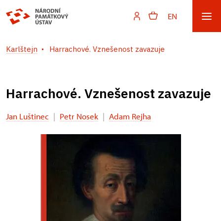
EN
Karlštejn
Harrachové. Vznešenost zavazuje
Harrachové. Vznešenost zavazuje
Jan Luštinec
|
Petr Nosek
|
Adam Rejha