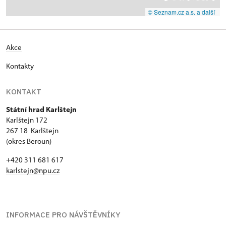
© Seznam.cz a.s. a další
Akce
Kontakty
KONTAKT
Státní hrad Karlštejn
Karlštejn 172
267 18 Karlštejn
(okres Beroun)
+420 311 681 617
karlstejn@npu.cz
INFORMACE PRO NÁVŠTĚVNÍKY