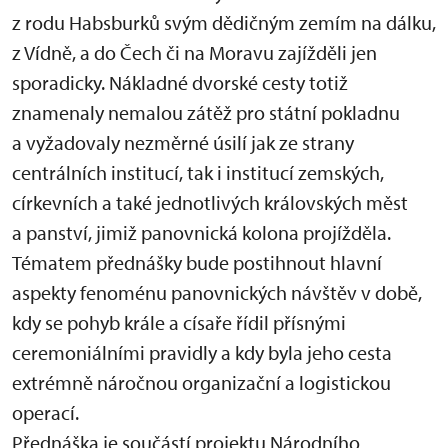
z rodu Habsburků svým dědičným zemím na dálku,
z Vídně, a do Čech či na Moravu zajížděli jen
sporadicky. Nákladné dvorské cesty totiž
znamenaly nemalou zátěž pro státní pokladnu
a vyžadovaly nezměrné úsilí jak ze strany
centrálních institucí, tak i institucí zemských,
církevních a také jednotlivých královských měst
a panství, jimiž panovnická kolona projížděla.
Tématem přednášky bude postihnout hlavní
aspekty fenoménu panovnických návštěv v době,
kdy se pohyb krále a císaře řídil přísnými
ceremoniálními pravidly a kdy byla jeho cesta
extrémně náročnou organizační a logistickou
operací.
Přednáška je součástí projektu Národního